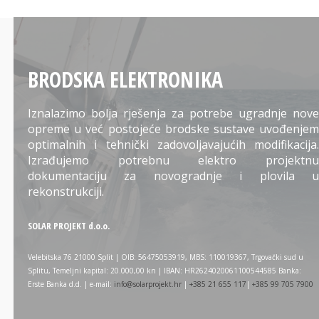
BRODSKA ELEKTRONIKA
Iznalazimo bolja rješenja za potrebe ugradnje nove
opreme u već postojeće brodske sustave uvođenjem
optimalnih i tehnički zadovoljavajućih modifikacija.
Izrađujemo potrebnu elektro projektnu
dokumentaciju za novogradnje i plovila u
rekonstrukciji.
SOLAR PROJEKT d.o.o.
Velebitska 76 21000 Split | OIB: 56475053919, MBS: 110019367, Trgovački sud u
Splitu, Temeljni kapital: 20.000,00 kn | IBAN: HR2624020061100544585 Banka:
Erste Banka d.d. | e-mail:
info@solarprojekt.hr
|
+385 21 655 117
|
+385 99 705 7900