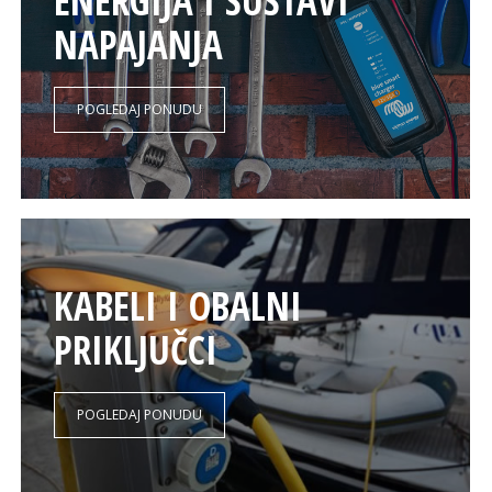
ENERGIJA I SUSTAVI
NAPAJANJA
POGLEDAJ PONUDU
KABELI I OBALNI
PRIKLJUČCI
POGLEDAJ PONUDU