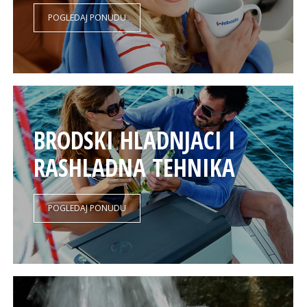
POGLEDAJ PONUDU
BRODSKI HLADNJACI I
RASHLADNA TEHNIKA
POGLEDAJ PONUDU